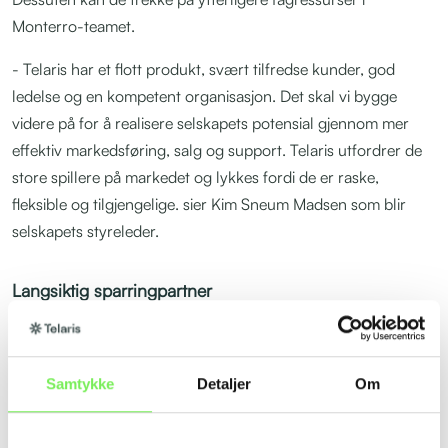
Monterro-teamet.
- Telaris har et flott produkt, svært tilfredse kunder, god
ledelse og en kompetent organisasjon. Det skal vi bygge
videre på for å realisere selskapets potensial gjennom mer
effektiv markedsføring, salg og support. Telaris utfordrer de
store spillere på markedet og lykkes fordi de er raske,
fleksible og tilgjengelige. sier Kim Sneum Madsen som blir
selskapets styreleder.
Langsiktig sparringpartner
Monterro er en aktiv investor med 15 milliarder kroner i
risikokapital, hvorav 25 prosent fra egne ansatte.
Virksomheten er spesialisert på programvareselskaper rettet
Samtykke
Detaljer
Om
mot forretningsmarkedet. I Norge har Monterro tidligere
investert i Bliksund og Milient, og er stadig på utkikk etter nye