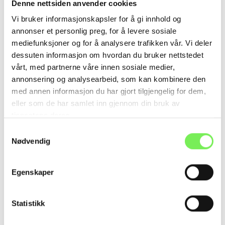
Denne nettsiden anvender cookies
investeringsmuligheter i kvalitetsselskaper med
utviklingspotensial.
Vi bruker informasjonskapsler for å gi innhold og
annonser et personlig preg, for å levere sosiale
- Vi er primært majoritetseier i selskapene vi eier. Målet er å
mediefunksjoner og for å analysere trafikken vår. Vi deler
støtte gründere med erfaring og kapital til å realisere
dessuten informasjon om hvordan du bruker nettstedet
nasjonale og internasjonale vekstambisjoner, sier Sneum
vårt, med partnerne våre innen sosiale medier,
annonsering og analysearbeid, som kan kombinere den
Madsen.
med annen informasjon du har gjort tilgjengelig for dem,
eller som de har samlet inn gjennom din bruk av
tjenestene deres.
For mer informasjon, vennligst kontakt:
Samtykkevalg
Nødvendig
Kim Sneum Madsen, partner i Monterro og styreleder i
Telaris, tlf: +45 287 93 391
Egenskaper
Espen Tungsevik, adm. dir i Telaris, tlf: +47 906 08 972
Statistikk