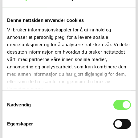
Denne nettsiden anvender cookies
Vi bruker informasjonskapsler for å gi innhold og
annonser et personlig preg, for å levere sosiale
mediefunksjoner og for å analysere trafikken vår. Vi deler
dessuten informasjon om hvordan du bruker nettstedet
vårt, med partnerne våre innen sosiale medier,
Kiil-Sandtangen - Full kontroll på alle
annonsering og analysearbeid, som kan kombinere den
oppgaver
med annen informasjon du har gjort tilgjengelig for dem,
eller som de har samlet inn gjennom din bruk av
Med tilpassede og brukervennlige løsninger har Kiil-
tjenestene deres.
Sandtangen forenklet rutinene på salg og service. Det
Samtykkevalg
er enkelt å samarbeide på tvers av arbeidsoppgaver
Nødvendig
med Telaris.
Les mer ›
Egenskaper