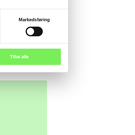
Markedsføring
dets beste løsninger
ontakt om du vil stikke
Tillat alle