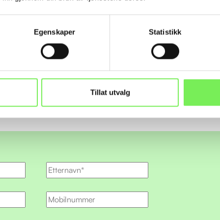
Egenskaper
Statistikk
 sterkere tilstedeværelse på Østlandet og fortsette å levere marke
 og logistikk.
imot kunder og samarbeidspartnere i våre nye lokaler – ta gjerne k
en prat! ☕
Tillat utvalg
e et møte!