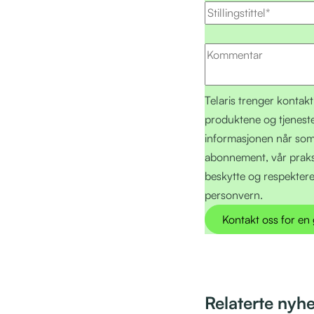
Telaris trenger kontak
produktene og tjenes
informasjonen når som 
abonnement, vår praksi
beskytte og respektere 
personvern.
Relaterte nyhe