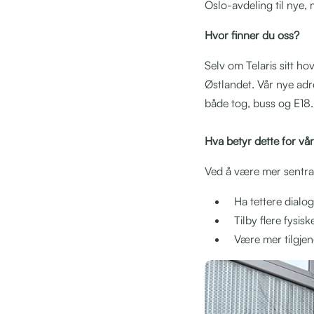
Oslo-avdeling til nye,
Hvor finner du oss?
Selv om Telaris sitt ho
Østlandet. Vår nye ad
både tog, buss og E18.
Hva betyr dette for vå
Ved å være mer sentralt
Ha tettere dialo
Tilby flere fysi
Være mer tilgjen