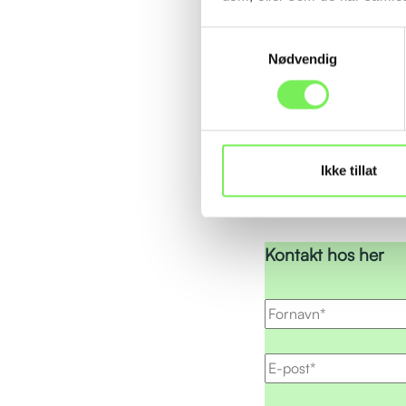
Samtykkevalg
Nødvendig
Vårt mål er å skape en
innen ERP, lagerstyring
Vi gleder oss til å ta 
innom for en kaffe og 
Ikke tillat
Kontakt oss for å avtal
Kontakt hos her